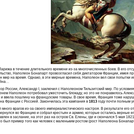
арижа в течение длительного времени из-за многочисленных боев. В его отсу
ельство, Наполеон Бонапарт провозгласил себя диктатором Франции, имея пр
ен мир на время. Однако, в эти мирные времена, Наполеон вел свои попытки
ойна…
ор России, Александр I, заключил с Наполеоном Тильзитский мир. По условия
нем Наполеон потребовал ужесточить блокаду, но это не понравилось Алекса
 и ввела пошлину на французские товары. В свое время, Франция тоже наруш
йна Франции с Россией. Закончилась эта кампания в
1813
году почти полным у
много врагов из-за своего империалистического настроя. В результате его о
ернулся во Францию и собрал крестьян и армию, которые остались верные его д
лен в заслание, на этот раз на остров Св. Елены, где и скончался 5 мая
182
 был пример того как человек с маленьким ростом (рост Наполеона Бонапар