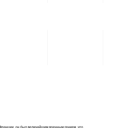
Эрнест Орландо
Лоуренс
Диана Арбенина
Андрей Доманский
 Франции, он был величайшим военным гением, что