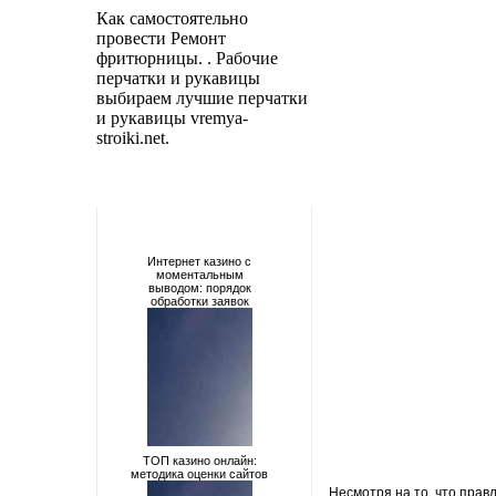
Как самостоятельно
провести Ремонт
фритюрницы
. . Рабочие
перчатки и рукавицы
выбираем лучшие перчатки
и рукавицы
vremya-
stroiki.net
.
Интернет казино с
моментальным
выводом: порядок
обработки заявок
ТОП казино онлайн:
методика оценки сайтов
Несмотря на то, что пра