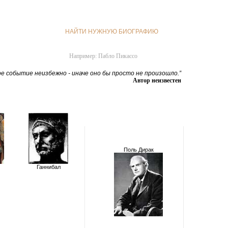
НАЙТИ НУЖНУЮ БИОГРАФИЮ
Например: Пабло Пикассо
е событие неизбежно - иначе оно бы просто не произошло.”
Автор неизвестен
Поль Дирак
Ганнибал