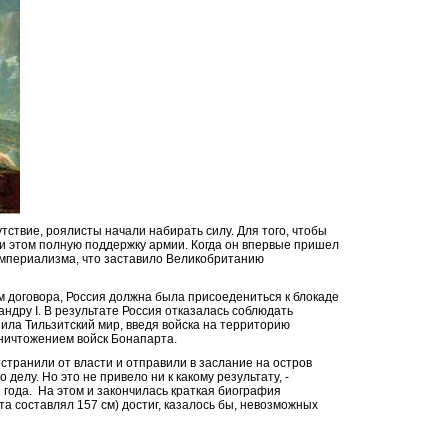
тствие, роялисты начали набирать силу. Для того, чтобы
и этом полную поддержку армии. Когда он впервые пришел
 империализма, что заставило Великобританию
м договора, Россия должна была присоедениться к блокаде
ндру I. В результате Россия отказалась соблюдать
ила Тильзитский мир, введя войска на территорию
ничтожением войск Бонапарта.
тстранили от власти и отправили в заслание на остров
елу. Но это не привело ни к какому результату, -
1
года. На этом и закончилась краткая биография
та составлял
157
см) достиг, казалось бы, невозможных