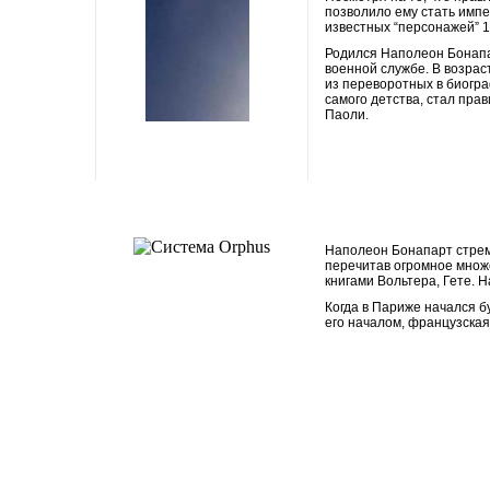
позволило ему стать импе
известных “персонажей” 1
Родился Наполеон Бонапар
военной службе. В возрас
из переворотных в биогра
самого детства, стал пра
Паоли.
Современное казино
онлай: как выбрать
надежную платформу и
получить максимум
впечатлений
Наполеон Бонапарт стрем
перечитав огромное множе
книгами Вольтера, Гете. 
Когда в Париже начался б
его началом, французская
Современное казино
онлай: как выбрать
надежную платформу и
получить максимум
впечатлений