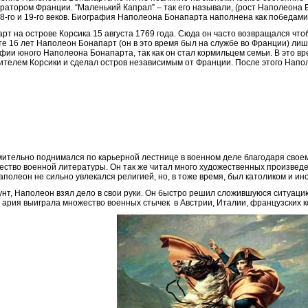
ратором Франции. “Маленький Капрал” – так его называли, (рост Наполеона 
8-го и 19-го веков. Биография Наполеона Бонапарта наполнена как победами
т на острове Корсика 15 августа
1769
года. Сюда он часто возвращался что
те 16 лет Наполеон Бонапарт (он в это время был на службе во Франции) лиш
фии юного Наполеона Бонапарта, так как он стал кормильцем семьи. В это в
вителем Корсики и сделал остров независимым от Франции. После этого Напол
ительно поднимался по карьерной лестнице в военном деле благодаря своем
ство военной литературы. Он так же читал много художественных произведе
Наполеон не сильно увлекался религией, но, в тоже время, был католиком и и
унт, Наполеон взял дело в свои руки. Он быстро решил сложившуюся ситуаци
 ария выиграла множество военных стычек в Австрии, Италии, французских к