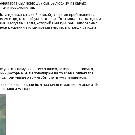
Бонапарта был всего
157
см), был одним из самых
 так и поражениями.
бы увидеться со своей семьей, во время пребывания на
ился отца, который умер от рака. Этот момент стал одним
ремя Паскуале Паоли, который был кумиром Наполеона с
еон расценил это как предательство и отрекся от идей
у уникальному военному знанию, которое он получил,
ний, которые были популярны на то время, увлекался
ногда подумывал о том чтобы стать мусульманином.
ю, после чего вскоре был назначен командиром армии. Под
олониях и Альпах.