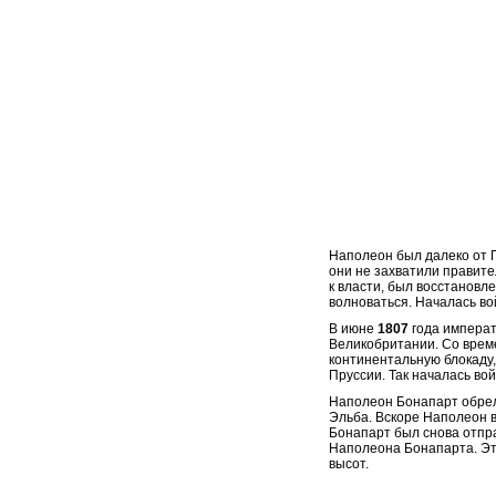
Современное казино
онлай: как выбрать
надежную платформу и
получить максимум
впечатлений
Наполеон был далеко от П
Надежные онлайн
они не захватили правит
казино с быстрым
к власти, был восстановл
выводом: основные
волноваться. Началась в
преимущества
В июне
1807
года императ
Великобритании. Со време
континентальную блокаду,
Пруссии. Так началась во
Наполеон Бонапарт обрел 
Эльба. Вскоре Наполеон в
Бонапарт был снова отправ
Наполеона Бонапарта. Это
высот.
Онлайн рум PokerDom:
особенности покерной
платформы