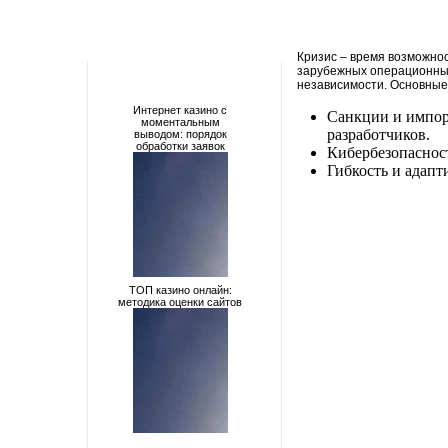
Кризис – время возможнос
зарубежных операционных
независимости. Основные
Интернет казино с
Санкции и импор
моментальным
разработчиков.
выводом: порядок
обработки заявок
Кибербезопаснос
Гибкость и адапт
ТОП казино онлайн:
методика оценки сайтов