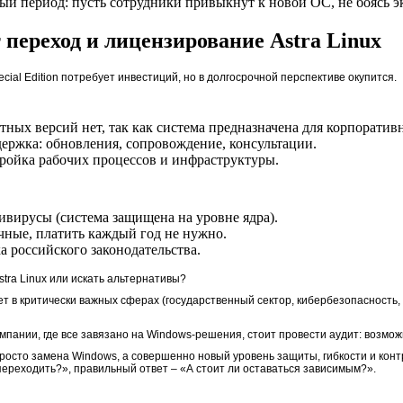
ый период: пусть сотрудники привыкнут к новой ОС, не боясь э
 переход и лицензирование Astra Linux
ecial Edition потребует инвестиций, но в долгосрочной перспективе окупится.
тных версий нет, так как система предназначена для корпоратив
ержка: обновления, сопровождение, консультации.
ройка рабочих процессов и инфраструктуры.
тивирусы (система защищена на уровне ядра).
чные, платить каждый год не нужно.
 российского законодательства.
stra Linux или искать альтернативы?
т в критически важных сферах (государственный сектор, кибербезопасность, к
мпании, где все завязано на Windows-решения, стоит провести аудит: возмож
е просто замена Windows, а совершенно новый уровень защиты, гибкости и кон
переходить?», правильный ответ – «А стоит ли оставаться зависимым?».