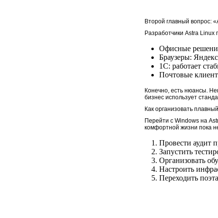
Второй главный вопрос: «
Разработчики Astra Linux
Офисные решения:
Надежные онлайн
Браузеры: Яндекс.
казино с быстрым
1С: работает ста
выводом: основные
преимущества
Почтовые клиенты
Конечно, есть нюансы. Н
бизнес использует станда
Как организовать плавный
Перейти с Windows на Astr
комфортной жизни пока не
Провести аудит 
Онлайн рум PokerDom:
особенности покерной
Запустить тестир
платформы
Организовать обу
Настроить инфра
Переходить поэта