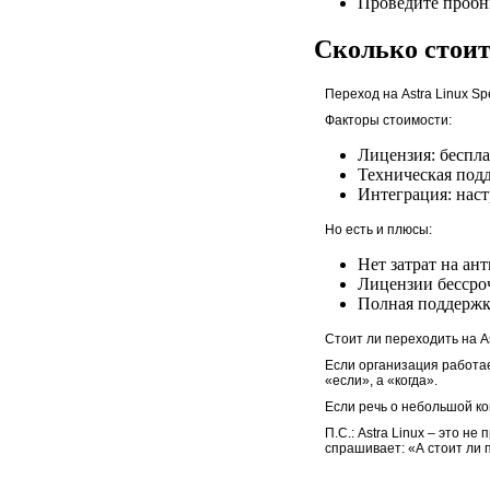
Проведите пробн
Сколько стоит
Переход на Astra Linux Sp
Факторы стоимости:
Лицензия: беспла
Техническая подд
Интеграция: наст
Но есть и плюсы:
Нет затрат на ан
Лицензии бессро
Полная поддержка
Стоит ли переходить на A
Если организация работае
«если», а «когда».
Если речь о небольшой ко
П.С.: Astra Linux – это н
спрашивает: «А стоит ли 