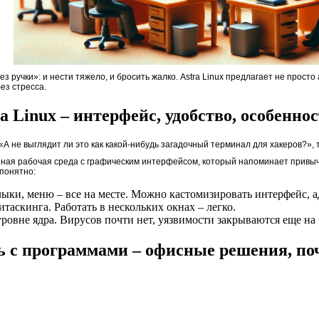
з ручки»: и нести тяжело, и бросить жалко. Astra Linux предлагает не просто
ез стресса.
a Linux – интерфейс, удобство, особенно
А не выглядит ли это как какой-нибудь загадочный терминал для хакеров?», т
енная рабочая среда с графическим интерфейсом, который напоминает привыч
 понятно:
лыки, меню – все на месте. Можно кастомизировать интерфейс, 
таскинга. Работать в нескольких окнах – легко.
уровне ядра. Вирусов почти нет, уязвимости закрываются еще на 
 с программами – офисные решения, поч