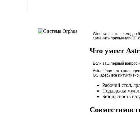
Современное казино
онлай: как выбрать
надежную платформу и
получить максимум
впечатлений
Windows – это «чемодан бе
заменить привычную ОС б
Что умеет Astr
Если ваш первый вопрос: «
Современное казино
онлай: как выбрать
Astra Linux – это полноц
надежную платформу и
получить максимум
ОС, здесь все интуитивно
впечатлений
Рабочий стол, яр
Поддержка мульти
Безопасность на 
Совместимость
Современное казино
онлай: как выбрать
надежную платформу и
получить максимум
впечатлений