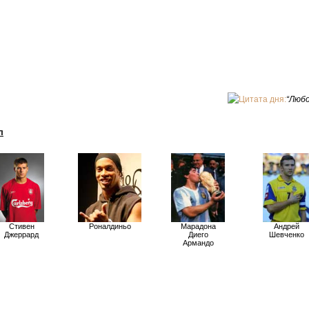
Цитата дня:
“Любо
л
Стивен
Роналдиньо
Марадона
Андрей
Джеррард
Диего
Шевченко
Армандо