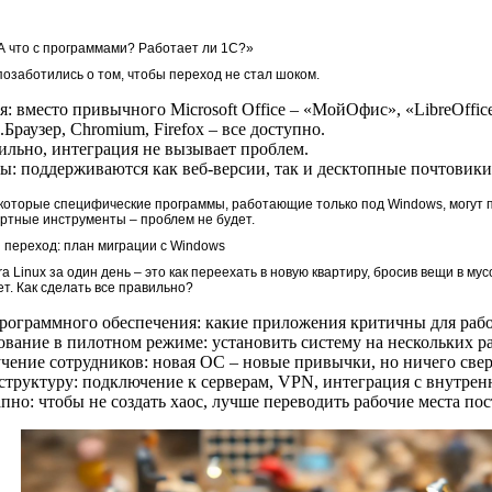
А что с программами? Работает ли 1С?»
 позаботились о том, чтобы переход не стал шоком.
 вместо привычного Microsoft Office – «МойОфис», «LibreOffic
Браузер, Chromium, Firefox – все доступно.
бильно, интеграция не вызывает проблем.
: поддерживаются как веб-версии, так и десктопные почтовики
екоторые специфические программы, работающие только под Windows, могут 
ртные инструменты – проблем не будет.
 переход: план миграции с Windows
a Linux за один день – это как переехать в новую квартиру, бросив вещи в му
т. Как сделать все правильно?
программного обеспечения: какие приложения критичны для раб
ование в пилотном режиме: установить систему на нескольких ра
чение сотрудников: новая ОС – новые привычки, но ничего све
структуру: подключение к серверам, VPN, интеграция с внутре
пно: чтобы не создать хаос, лучше переводить рабочие места по