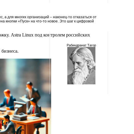
Джон Драйден
с, а для многих организаций – наконец-то отказаться от
ена кнопки «Пуск» на что-то новое. Это шаг к цифровой
ку. Astra Linux под контролем российских
Рабиндранат Тагор
 бизнеса.
Дэвид Духовны
Александр Блок