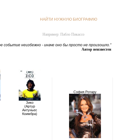
НАЙТИ НУЖНУЮ БИОГРАФИЮ
Например: Пабло Пикассо
е событие неизбежно - иначе оно бы просто не произошло.”
Автор неизвестен
София Ротару
Зико
(Артур
Антуньес
Коимбра)