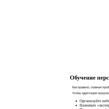
Как выгодно купить
онлайн казино и
превратить хобби в
цифровой бизнес
Покер-рум Покердом:
основные возможности
и условия участия
Обучение перс
Как правило, главная про
Чтобы адаптация прошла 
Криптоказино с
быстрыми выплатами –
площадка онлайн с
Организуйте небо
игровыми слотами
Назначьте «экспе