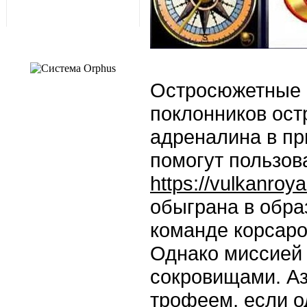
Современное казино
онлай: как выбрать
надежную платформу и
получить максимум
впечатлений
Остросюжетные 
поклонников ост
адреналина в пр
Современное казино
онлай: как выбрать
помогут пользов
надежную платформу и
получить максимум
впечатлений
https://vulkanroy
обыграна в обра
команде корсаро
Однако миссией 
Современное казино
сокровищами. А
онлай: как выбрать
надежную платформу и
получить максимум
трофеем, если о
впечатлений