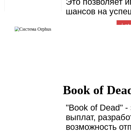
Это позволяет 
Современное казино
шансов на успе
онлай: как выбрать
надежную платформу и
получить максимум
впечатлений
Современное казино
онлай: как выбрать
надежную платформу и
получить максимум
впечатлений
Book of Dea
"Book of Dead" 
Современное казино
выплат, разрабо
онлай: как выбрать
надежную платформу и
получить максимум
возможность отп
впечатлений