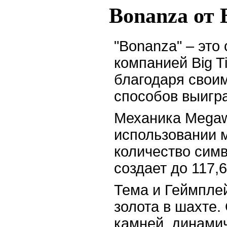
Bonanza от 
"Bonanza" – эт
компанией Big T
благодаря свои
способов выигра
Механика Megaw
использовании 
количество симв
создает до
117,
6
Тема и Геймплей
золота в шахте
камней, динами