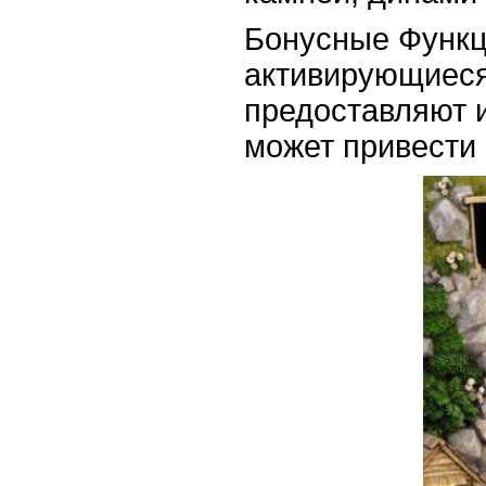
Бонусные Функц
активирующиеся
предоставляют 
может привести