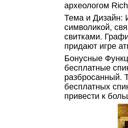
археологом Rich
Тема и Дизайн: 
символикой, св
Надежные онлайн
свитками. Граф
казино с быстрым
выводом: основные
преимущества
придают игре а
Бонусные Функци
бесплатные спин
разбросанный. Т
бесплатных спи
Онлайн рум PokerDom:
особенности покерной
платформы
привести к бол