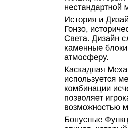
нестандартной 
История и Дизай
Гонзо, историче
Света. Дизайн с
каменные блоки
атмосферу.
Каскадная Меха
используется м
комбинации исче
позволяет игро
возможностью м
Бонусные Функц