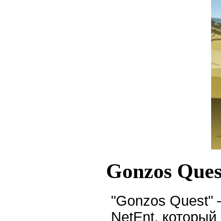
Gonzos Ques
"Gonzos Quest" 
NetEnt, который