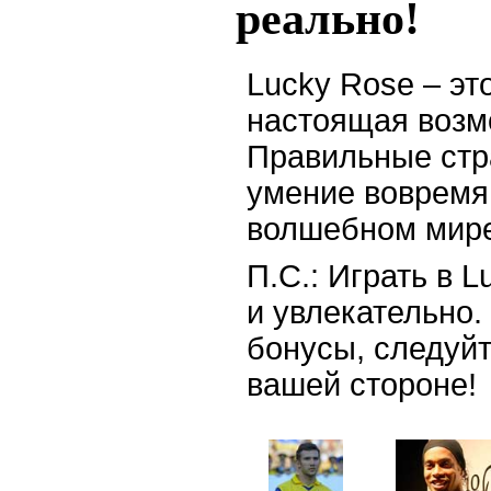
реально!
Lucky Rose – эт
настоящая возмо
Правильные стра
умение вовремя 
волшебном мир
П.С.: Играть в L
и увлекательно
бонусы, следуйт
вашей стороне!