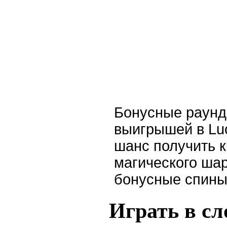
Бонусные раунд
выигрышей в Lu
шанс получить к
магического шар
бонусные спины
Играть в сл