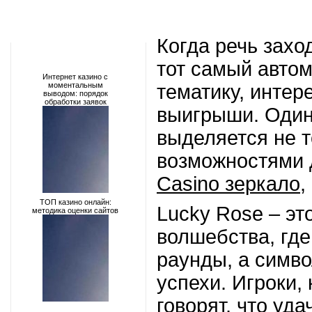
Когда речь захо
тот самый автом
Интернет казино с
моментальным
тематику, инте
выводом: порядок
обработки заявок
выигрыши. Один 
выделяется не т
возможностями 
Casino зеркало
,
ТОП казино онлайн:
Lucky Rose – эт
методика оценки сайтов
волшебства, гд
раунды, а симв
успехи. Игроки,
говорят, что уд