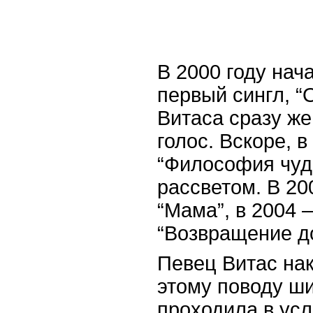
В
2000
году нач
Надежные онлайн
казино с быстрым
первый сингл, “
выводом: основные
преимущества
Витаса сразу ж
голос. Вскоре, в
“Философия чуда
рассветом. В
20
“Мама”, в
2004
–
Онлайн рум PokerDom:
особенности покерной
платформы
“Возвращение д
Певец Витас нак
этому поводу ши
проходила в усл