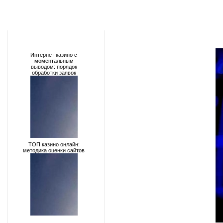
Интернет казино с
моментальным
выводом: порядок
обработки заявок
ТОП казино онлайн:
методика оценки сайтов