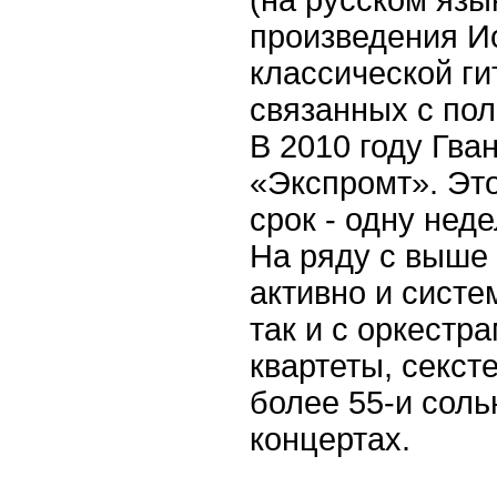
(на русском язы
игровыми слотами
произведения И
классической г
связанных с пол
В
2010
году Гва
«Экспромт». Это
срок - одну не
На ряду с выше
активно и систе
так и с оркестра
квартеты, секст
более 55-и соль
концертах.