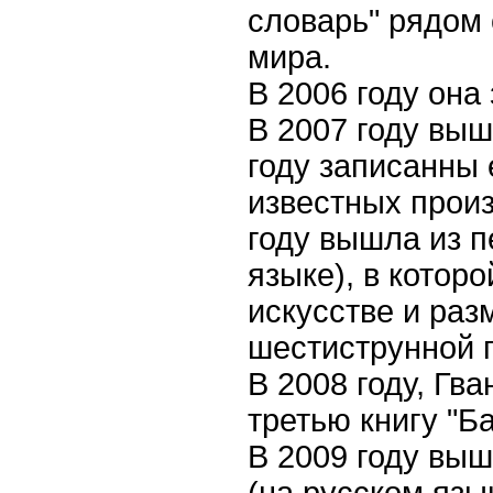
словарь" рядом
мира.
Как выгодно купить
онлайн казино и
В
2006
году она
превратить хобби в
цифровой бизнес
В
2007
году выш
году записанны 
известных произ
году вышла из пе
языке), в котор
Покер-рум Покердом:
основные возможности
и условия участия
искусстве и ра
шестиструнной г
В
2008
году, Гв
третью книгу "Ба
В
2009
году выш
Криптоказино с
быстрыми выплатами –
площадка онлайн с