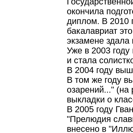
Государственной
получить максимум
впечатлений
окончила подгот
диплом. В
2010
бакалавриат эт
экзамене здала 
Надежные онлайн
Уже в
2003
году
казино с быстрым
выводом: основные
преимущества
и стала солистк
В
2004
году выш
В том же году в
озарений..." (н
выкладки о клас
Онлайн рум PokerDom:
особенности покерной
платформы
В
2005
году Гва
"Прелюдия славы
внесено в "Илл