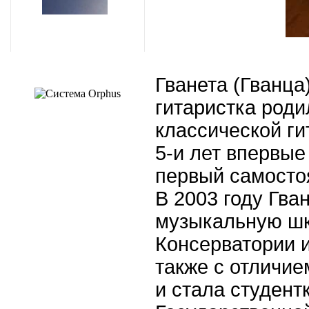
Современное казино
онлай: как выбрать
надежную платформу и
получить максимум
впечатлений
Гванета (Гванц
гитаристка роди
классической гит
5-и лет впервые
Современное казино
первый самостоя
онлай: как выбрать
надежную платформу и
получить максимум
В
2003
году Гва
впечатлений
музыкальную шк
Консерватории 
также с отличи
и стала студент
Современное казино
онлай: как выбрать
надежную платформу и