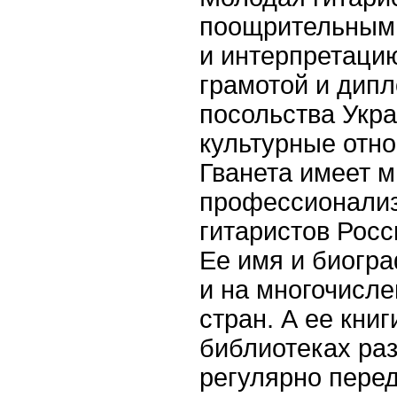
поощрительными
и интерпретаци
грамотой и дип
посольства Укра
культурные отн
Гванета имеет 
профессионализм
гитаристов Росс
Ее имя и биогр
и на многочисл
стран. А ее кни
библиотеках раз
регулярно пере