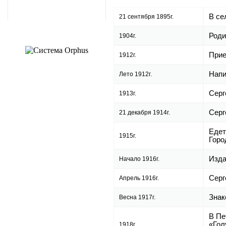
Современное казино
В се
21 сентября 1895г.
онлай: как выбрать
надежную платформу и
получить максимум
Роди
впечатлений
1904г.
Прие
1912г.
Напи
Лето 1912г.
Серг
1913г.
Современное казино
онлай: как выбрать
Серг
21 декабря 1914г.
надежную платформу и
получить максимум
впечатлений
Едет
1915г.
Горо
Изда
Начало 1916г.
Серг
Апрель 1916г.
Современное казино
Знак
Весна 1917г.
онлай: как выбрать
надежную платформу и
получить максимум
В Пе
впечатлений
«Гол
1918г.