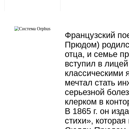
Современное казино
онлай: как выбрать
надежную платформу и
получить максимум
впечатлений
Ф
ранцузский по
Прюдом) родилс
отца, и семье п
Современное казино
вступил в лицей
онлай: как выбрать
надежную платформу и
получить максимум
классическими 
впечатлений
мечтал стать ин
серьезной болез
клерком в конто
В
1865
г. он из
Современное казино
онлай: как выбрать
надежную платформу и
стихи», котора
получить максимум
впечатлений