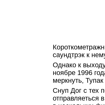
Короткометражн
саундтрэк к нем
Однако к выходу
ноябре
1996
год
меркнуть, Тупак
Снуп Дог с тех 
отправляеться в 