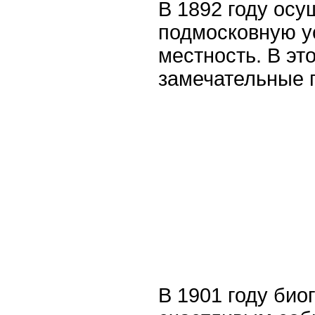
В
1892
году осу
подмосковную у
местность. В эт
замечательные п
В
1901
году био