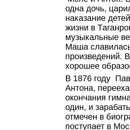
одна дочь, цари
Современное казино
онлай: как выбрать
надежную платформу и
наказание дете
получить максимум
впечатлений
жизни в Таганро
музыкальные веч
Маша славилас
произведений. В
Надежные онлайн
казино с быстрым
хорошее образо
выводом: основные
преимущества
В
1876
году Пав
Антона, перееха
окончания гимна
один, и зарабат
Онлайн рум PokerDom:
отмечен в биог
особенности покерной
платформы
поступает в Мос