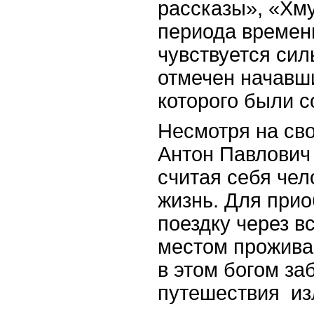
рассказы», «Хм
Криптоказино с
периода времени
быстрыми выплатами –
площадка онлайн с
игровыми слотами
чувствуется сил
отмечен начавш
которого были 
Несмотря на св
Антон Павлович 
считая себя че
жизнь. Для при
поездку через в
местом прожива
в этом богом за
путешествия из