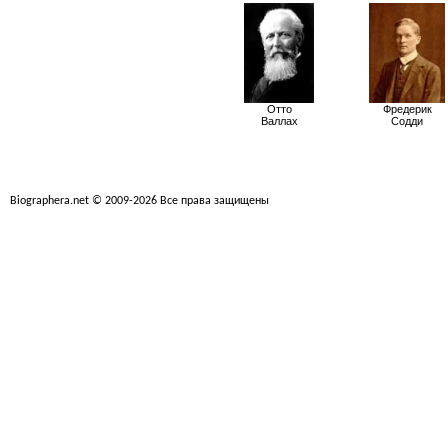
Отто
Фредерик
Валлах
Содди
Biographera.net © 2009-2026 Все права защищены