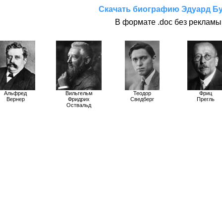
Скачать биографию Эдуард Б
В формате .doc без рекламы
Альфред
Вильгельм
Теодор
Фриц
Вернер
Фридрих
Сведберг
Прегль
Оствальд