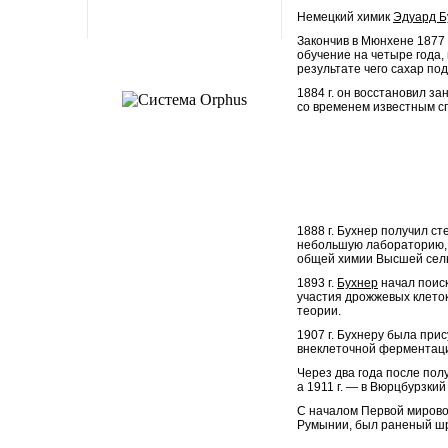
Немецкий химик
Эдуард Б
Современное казино
онлай: как выбрать
Закончив в Мюнхене
1877
надежную платформу и
обучение на четыре года,
получить максимум
результате чего сахар по
впечатлений
1884
г. он восстановил з
со временем известным сп
Современное казино
онлай: как выбрать
надежную платформу и
1888
г. Бухнер получил ст
получить максимум
небольшую лабораторию, 
впечатлений
общей химии Высшей сель
1893
г.
Бухнер
начал поиск
участия дрожжевых клеток
теории.
1907
г. Бухнеру была при
внеклеточной ферментац
Через два года после по
Современное казино
а
1911
г. — в Вюрцбурзкий
онлай: как выбрать
надежную платформу и
С началом Первой мирово
получить максимум
Румынии, был раненый шр
впечатлений