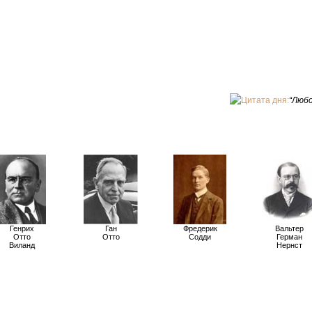
Цитата дня:
“Любо
Генрих
Ган
Фредерик
Вальтер
Отто
Отто
Содди
Герман
Виланд
Нернст