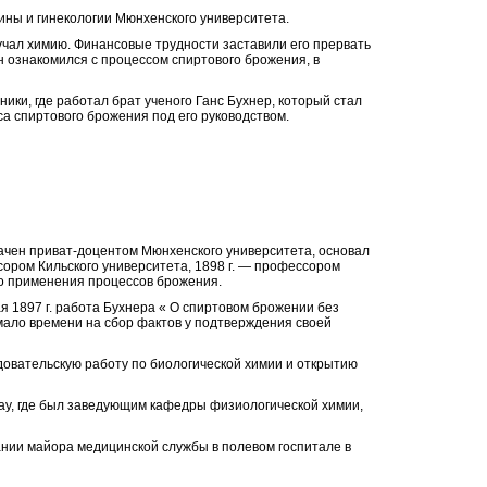
ины и гинекологии Мюнхенского университета.
зучал химию. Финансовые трудности заставили его прервать
н ознакомился с процессом спиртового брожения, в
ники, где работал брат ученого Ганс Бухнер, который стал
а спиртового брожения под его руководством.
начен приват-доцентом Мюнхенского университета, основал
сором Кильского университета,
1898
г. — профессором
о применения процессов брожения.
ая
1897
г. работа Бухнера « О спиртовом брожении без
мало времени на сбор фактов у подтверждения своей
довательскую работу по биологической химии и открытию
ау, где был заведующим кафедры физиологической химии,
звании майора медицинской службы в полевом госпитале в