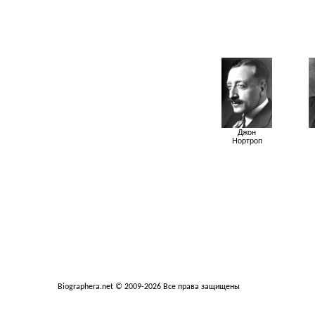
Надежные онлайн
казино с быстрым
выводом: основные
преимущества
Джон
Нортроп
Онлайн рум PokerDom:
особенности покерной
платформы
Biographera.net © 2009-2026 Все права защищены