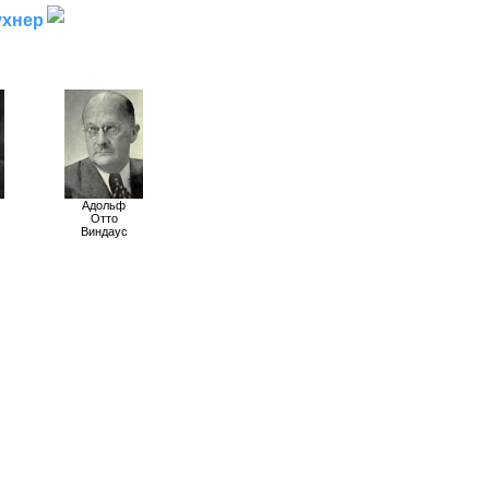
ухнер
Адольф
Отто
Виндаус