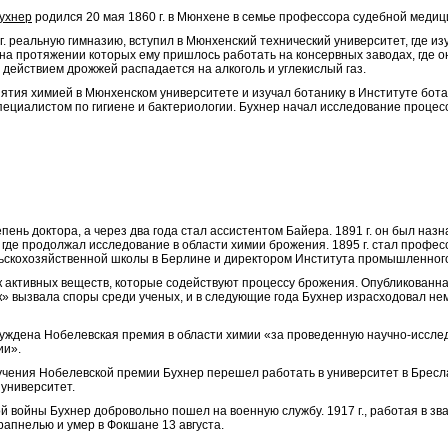
ухнер
родился 20 мая
1860
г. в Мюнхене в семье профессора судебной медиц
г. реальную гимназию, вступил в Мюнхенский технический университет, где и
 на протяжении которых ему пришлось работать на консервных заводах, где о
д действием дрожжей распадается на алкоголь и углекислый газ.
анятия химией в Мюнхенском университете и изучал ботанику в Институте бота
ециалистом по гигиене и бактериологии. Бухнер начал исследование процесс
епень доктора, а через два года стал ассистентом Байера.
1891
г. он был наз
где продолжал исследование в области химии брожения.
1895
г. стал профес
скохозяйственной школы в Берлине и директором Института промышленног
 активных веществ, которые содействуют процессу брожения. Опубликованн
» вызвала споры среди ученых, и в следующие года Бухнер израсходовал не
суждена Нобелевская премия в области химии «за проведенную научно-иссле
ии».
лучения Нобелевской премии Бухнер перешел работать в университет в Бресл
 университет.
й войны Бухнер добровольно пошел на военную службу.
1917
г., работая в 
апнелью и умер в Фокшане 13 августа.