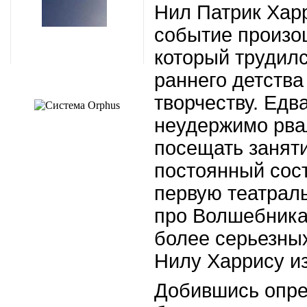
Нил Патрик Харр
событие произо
который трудилс
Современное казино
онлай: как выбрать
надежную платформу и
раннего детства
получить максимум
впечатлений
творчеству. Едв
неудержимо рвал
посещать заняти
постоянный сост
Современное казино
онлай: как выбрать
первую театраль
надежную платформу и
получить максимум
впечатлений
про Волшебника
более серьезных
Нилу Харрису из
Добившись опред
Современное казино